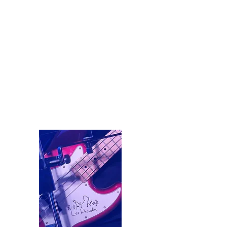
LES PSEUDOS
COVER BAND
POP, ROCK ET VARIETE
FRANCAISE
🎶 Que cela soit pour un
événement public ou privé, les
Pseudos vous feront danser
toute la nuit !